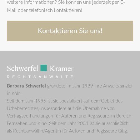
weitere Informationen? Sie können uns jederzeit per E-
Mail oder telefonisch kontaktieren!
Kontaktieren Sie uns!
Barbara Schwerfel
gründete im Jahr 1989 ihre Anwaltskanzlei
in Köln.
Seit dem Jahr 1995 ist sie spezialisiert auf dem Gebiet des
Urheberrechtes, insbesondere auf die Übernahme von
Vertragsverhandlungen für Autoren und Regisseure im Bereich
Fernsehen und Kino. Seit dem Jahr 2004 ist sie ausschließlich
als Rechtsanwältin/Agentin für Autoren und Regisseure tätig.