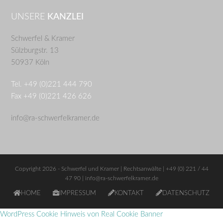
UNSERE
KANZLEI
Schwerfel & Kramer
Sülzburgstr. 13
50937 Köln
Tel. +49 (0)221 444 790
Fax +49 (0)221 426 626
info@ra-schwerfelkramer.de
Copyright 2026 - Schwerfel und Kramer | Rechtsanwälte | +49 (0) 221 / 44
47 90 |
info@ra-schwerfelkramer.de
HOME
IMPRESSUM
KONTAKT
DATENSCHUTZ
WordPress Cookie Hinweis von Real Cookie Banner