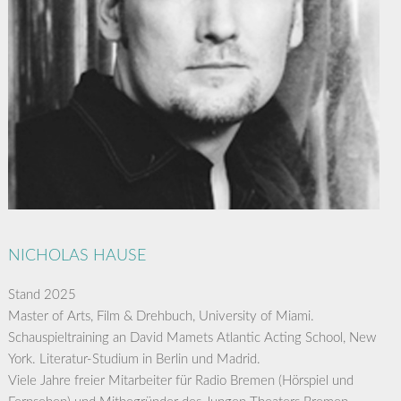
NICHOLAS HAUSE
Stand 2025
Master of Arts, Film & Drehbuch, University of Miami.
Schauspieltraining an David Mamets Atlantic Acting School, New
York. Literatur-Studium in Berlin und Madrid.
Viele Jahre freier Mitarbeiter für Radio Bremen (Hörspiel und