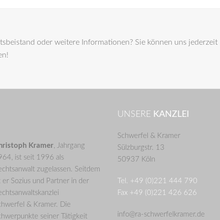
sbeistand oder weitere Informationen? Sie können uns jederzeit
en!
UNSERE
KANZLEI
Schwerfel & Kramer
hristoph Kramer
, Jahrgang
Sülzburgstr. 13
64, ist seit 1996 als
50937 Köln
echtsanwalt zugelassen. Seitdem
t er Sozius und Partner in der
Tel. +49 (0)221 444 790
chtsanwaltskanzlei
Fax +49 (0)221 426 626
chwerfel & Kramer. Die
info@ra-schwerfelkramer.de
hwerpunkte seiner Tätigkeit