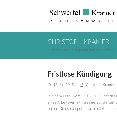
CHRISTOPH KRAMER
Dieser Autor hat geschrieben 2 artikel
Fristlose Kündigung
17. Juli 2015
Christoph Kramer
In einem Urteil vom 16.07.2015 hat das 
eines Arbeitsverhältnisses gerechtfertigt
seinen Dienstcomputer dazu nutzt, um un