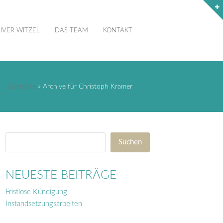
IVER WITZEL
DAS TEAM
KONTAKT
Startseite
»
Archive für Christoph Kramer
Suchen
NEUESTE BEITRÄGE
Fristlose Kündigung
Instandsetzungsarbeiten