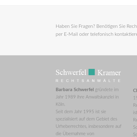
Haben Sie Fragen? Benötigen Sie Recht
per E-Mail oder telefonisch kontaktier
Barbara Schwerfel
gründete im
C
Jahr 1989 ihre Anwaltskanzlei in
19
Köln.
R
Seit dem Jahr 1995 ist sie
is
spezialisiert auf dem Gebiet des
Re
Urheberrechtes, insbesondere auf
S
die Übernahme von
Sc